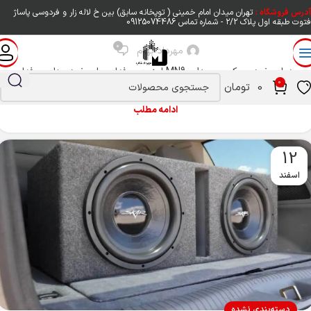
آدرس فروشگاه :
تهران میدان امام خمینی ( توپخانه سابق) بین خ لاله زار و فردوسی پاساژ
فتوت طبقه اول پلاک ۲/۲ - شماره تماس
09125074486
ردیاب خودرو مکسون GPS
0
مهرداد بهام
ردیاب خودرو مکسون مدل MN90 امنیت حرفه‌ای برای خودروهای حرفه‌ای
0
0
تومان
اگر به دنبال یک راه‌حل دقیق، قا...
ادامه مطلب
12
اسفند
دسته‌بندی نشده