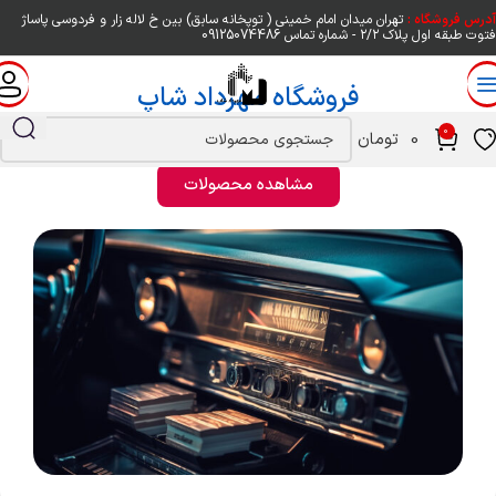
آدرس فروشگاه :
تهران میدان امام خمینی ( توپخانه سابق) بین خ لاله زار و فردوسی پاساژ
فتوت طبقه اول پلاک ۲/۲ - شماره تماس
09125074486
فروشگاه مهرداد شاپ
بورس انواع لوازم صوتی و تصویری خودرو
0
0
تومان
مشاهده محصولات