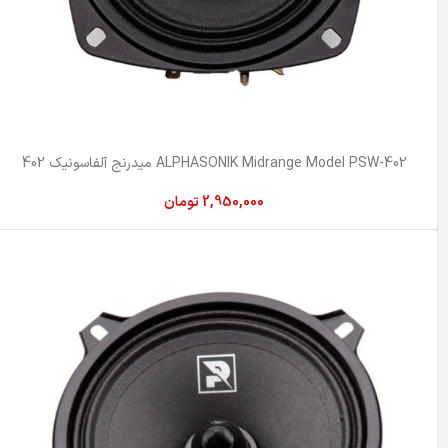
ALPHASONIK Midrange Model PSW-402 میدرنج آلفاسونیک 402
2,950,000
تومان