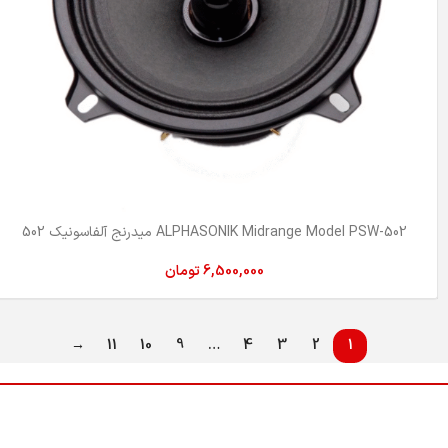
ALPHASONIK Midrange Model PSW-502 میدرنج آلفاسونیک 502
6,500,000
تومان
→
11
10
9
…
4
3
2
1