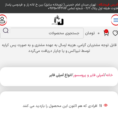
آدرس فروشگاه :
تهران میدان امام خمینی ( توپخانه سابق) بین خ لاله زار و فردوسی پاساژ
فتوت طبقه اول پلاک ۲/۲ - شماره تماس
09125074486
0
0
تومان
قابل توجه مشتریان گرامی، هزینه ارسال به عهده مشتری و به صورت پس کرایه
توسط تیپاکس و یا چاپار دریافت می‌گردد
خانه
آمپلی فایر و پروسسور
انواع آمپلی فایر
11
افرادی که هم اکنون این محصول را بازدید می کنند