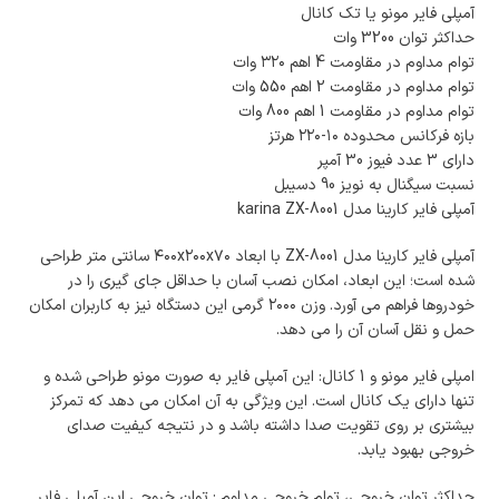
آمپلی فایر مونو یا تک کانال
حداکثر توان 3200 وات
توام مداوم در مقاومت 4 اهم ۳۲۰ وات
توام مداوم در مقاومت 2 اهم 550 وات
توام مداوم در مقاومت 1 اهم 800 وات
بازه فرکانس محدوده ۱۰-۲۲۰ هرتز
دارای 3 عدد فیوز 30 آمپر
نسبت سیگنال به نویز 90 دسیبل
آمپلی فایر کارینا مدل karina ZX-8001
آمپلی فایر کارینا مدل ZX-8001 با ابعاد ۴۰۰x۲۰۰x۷۰ سانتی‌ متر طراحی
شده است؛ این ابعاد، امکان نصب آسان با حداقل جای گیری را در
خودروها فراهم می‌ آورد. وزن ۲۰۰۰ گرمی این دستگاه نیز به کاربران امکان
حمل و نقل آسان آن را می‌ دهد.
امپلی فایر مونو و 1 کانال: این آمپلی فایر به صورت مونو طراحی شده و
تنها دارای یک کانال است. این ویژگی به آن امکان می‌ دهد که تمرکز
بیشتری بر روی تقویت صدا داشته باشد و در نتیجه کیفیت صدای
خروجی بهبود یابد.
حداکثر توان خروجی، توام خروجی مداوم : توان خروجی این آمپلی فایر