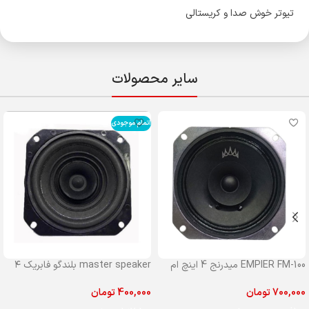
تیوتر خوش صدا و کریستالی
سایر محصولات
اتمام موجودی
EMPIER FM-100 میدرنج 4 اینچ ام
master speaker بلندگو فابریک ۴
پایر مدل 100
اینچ مستر جلو پراید
700,000
تومان
400,000
تومان