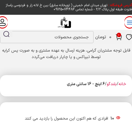
آدرس فروشگاه :
تهران میدان امام خمینی ( توپخانه سابق) بین خ لاله زار و فردوسی پاساژ
فتوت طبقه اول پلاک ۲/۲ - شماره تماس
09125074486
0
0
تومان
قابل توجه مشتریان گرامی، هزینه ارسال به عهده مشتری و به صورت پس کرایه
توسط تیپاکس و یا چاپار دریافت می‌گردد
خانه
بلندگو
6 اینچ - 16 سانتی متری
10
افرادی که هم اکنون این محصول را بازدید می کنند