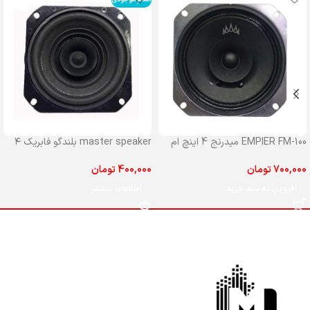
EMPIER FM-100 میدرنج 4 اینچ ام
master speaker بلندگو فابریک ۴
پایر مدل 100
اینچ مستر جلو پراید
700,000
تومان
400,000
تومان
افزودن به سبد خرید
اطلاعات بیشتر