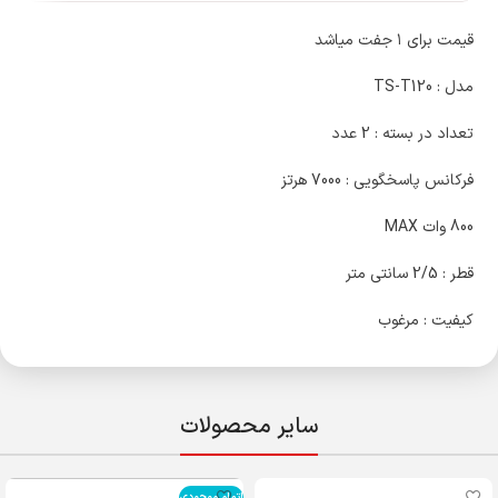
قیمت برای ۱ جفت میاشد
مدل : TS-T120
تعداد در بسته : 2 عدد
فرکانس پاسخگویی : 7000 هرتز
800 وات MAX
قطر : 2/5 سانتی متر
کیفیت : مرغوب
سایر محصولات
اتمام موجودی