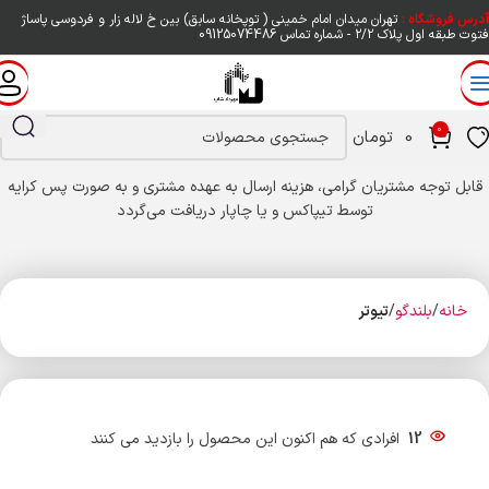
آدرس فروشگاه :
تهران میدان امام خمینی ( توپخانه سابق) بین خ لاله زار و فردوسی پاساژ
فتوت طبقه اول پلاک ۲/۲ - شماره تماس
09125074486
0
0
تومان
قابل توجه مشتریان گرامی، هزینه ارسال به عهده مشتری و به صورت پس کرایه
توسط تیپاکس و یا چاپار دریافت می‌گردد
خانه
بلندگو
تیوتر
12
افرادی که هم اکنون این محصول را بازدید می کنند