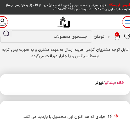
آدرس فروشگاه :
تهران میدان امام خمینی ( توپخانه سابق) بین خ لاله زار و فردوسی پاساژ
فتوت طبقه اول پلاک ۲/۲ - شماره تماس
09125074486
0
0
تومان
قابل توجه مشتریان گرامی، هزینه ارسال به عهده مشتری و به صورت پس کرایه
توسط تیپاکس و یا چاپار دریافت می‌گردد
خانه
بلندگو
تیوتر
14
افرادی که هم اکنون این محصول را بازدید می کنند