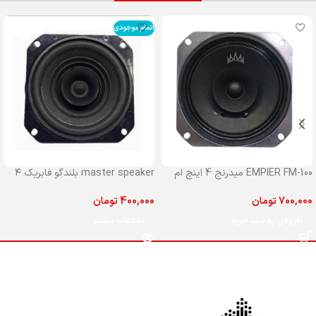
اتمام موجودی
EMPIER FM-100 میدرنج 4 اینچ ام
master speaker بلندگو فابریک ۴
پایر مدل 100
اینچ مستر جلو پراید
700,000
تومان
400,000
تومان
افزودن به سبد خرید
اطلاعات بیشتر