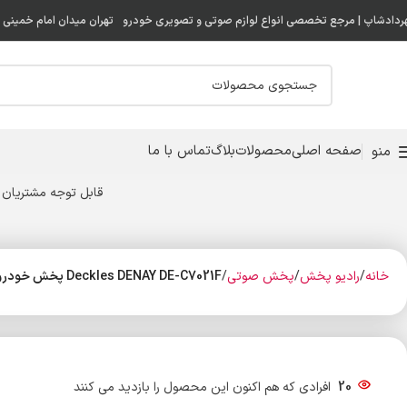
ردادشاپ | مرجع تخصصی انواع لوازم صوتی و تصویری خودرو
تهران میدان امام خمینی ( 
صفحه اصلی
محصولات
بلاگ
تماس با ما
منو
قابل توجه مشتریان 
خانه
رادیو پخش
پخش صوتی
Deckles DENAY DE-C7021F پخش خودرو دنای
20
افرادی که هم اکنون این محصول را بازدید می کنند