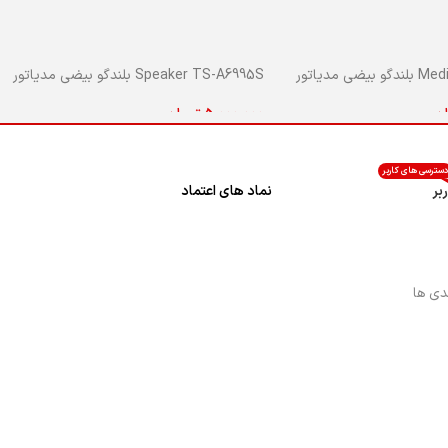
ی مدیاتور
Speaker TS-A6995S بلندگو بیضی مدیاتور
ان
5,000,000
تومان
 خرید
افزودن به سبد خرید
سترسی های کاربر
بر
نماد های اعتماد
دی ها