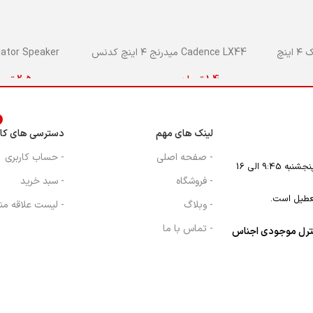
master speaker بلندگو فابریک ۴ اینچ
Cadence LX44 میدرنج ۴ اینچ کدنس
Mediator Speaker بلندگو بیض
1,400,000
تومان
2,500,000
توم
اطلاعات بیشتر
افزودن به سبد
د
لینک های مهم
دسترسی های کار
- صفحه اصلی
- حساب کاربری
- فروشگاه
- سبد خرید
عطیل است.
- وبلاگ
- لیست علاقه من
- تماس با ما
نترل موجودی اجناس