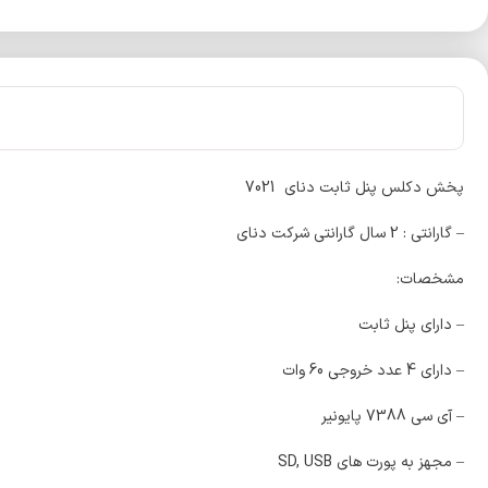
پخش دکلس پنل ثابت دنای 7021
– گارانتی : 2 سال گارانتی شرکت دنای
مشخصات:
– دارای پنل ثابت
– دارای 4 عدد خروجی 60 وات
– آی سی 7388 پایونیر
– مجهز به پورت های SD, USB