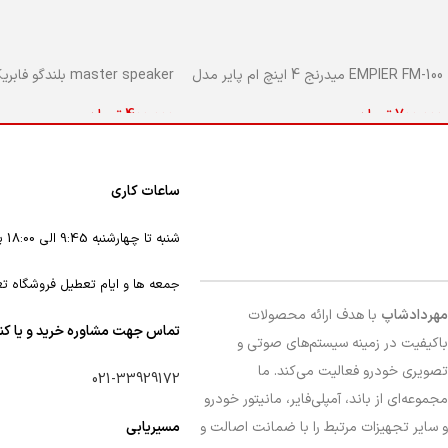
EMPIER FM-100 میدرنج 4 اینچ ام پایر مدل
100
مستر جلو پراید
700,000
تومان
400,000
تومان
افزودن به سبد خرید
اطلاعات بیشتر
ساعات کاری
شنبه تا چهارشنبه 9:45 الی 18:00 پنجشنبه 9:45 الی 16
جمعه ها و ایام تعطیل فروشگاه ت
مهردادشاپ
با هدف ارائه محصولات
تماس جهت مشاوره خرید و یا ک
باکیفیت در زمینه سیستم‌های صوتی و
تصویری خودرو فعالیت می‌کند. ما
021-33929172
مجموعه‌ای از باند، آمپلی‌فایر، مانیتور خودرو
و سایر تجهیزات مرتبط را با ضمانت اصالت و
مسیریابی