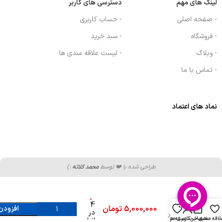
لینک های مهم
دسترسی های کاربر
- صفحه اصلی
- حساب کاربری
- فروشگاه
- سبد خرید
- وبلاگ
- لیست علاقه مندی ها
- تماس با ما
نماد های اعتماد
طراحی شده با ❤️ توسط
محمد کلاته
:)
MX-
DL3188U2
پخش
خودرو
4
0
5,000,000
تومان
افزودن
در
مکسیدر
لاقه مندی
سبد خرید
دسته ها
حساب کاربری من
انبار