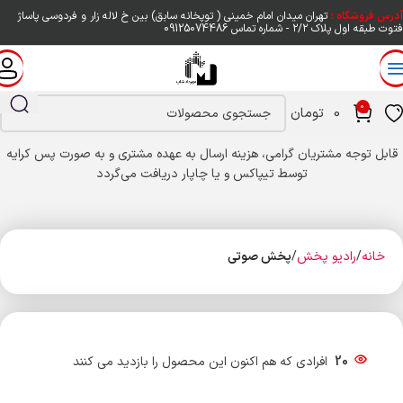
آدرس فروشگاه :
تهران میدان امام خمینی ( توپخانه سابق) بین خ لاله زار و فردوسی پاساژ
فتوت طبقه اول پلاک ۲/۲ - شماره تماس
09125074486
0
0
تومان
قابل توجه مشتریان گرامی، هزینه ارسال به عهده مشتری و به صورت پس کرایه
توسط تیپاکس و یا چاپار دریافت می‌گردد
خانه
رادیو پخش
پخش صوتی
20
افرادی که هم اکنون این محصول را بازدید می کنند