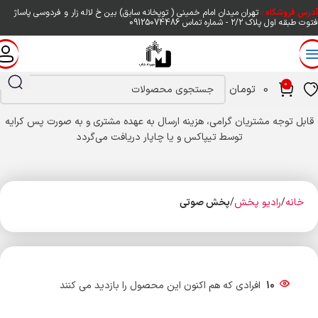
آدرس فروشگاه :
تهران میدان امام خمینی ( توپخانه سابق) بین خ لاله زار و فردوسی پاساژ
فتوت طبقه اول پلاک ۲/۲ - شماره تماس
09125074486
0
0
تومان
قابل توجه مشتریان گرامی، هزینه ارسال به عهده مشتری و به صورت پس کرایه
توسط تیپاکس و یا چاپار دریافت می‌گردد
خانه
رادیو پخش
پخش صوتی
10
افرادی که هم اکنون این محصول را بازدید می کنند