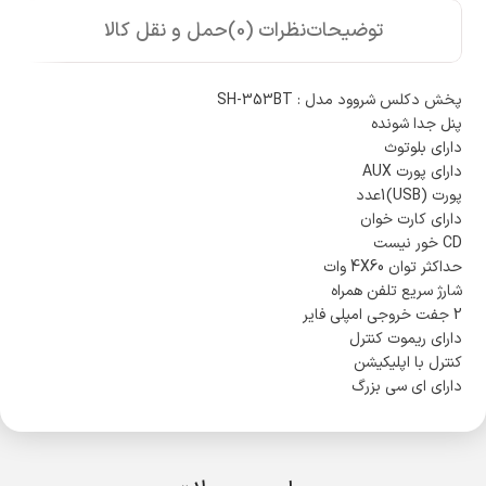
توضیحات
نظرات (0)
حمل و نقل کالا
پخش دکلس شروود مدل : SH-353BT
پنل جدا شونده
دارای بلوتوث
دارای پورت AUX
پورت (USB)1عدد
دارای کارت خوان
CD خور نیست
حداکثر توان 4X60 وات
شارژ سریع تلفن همراه
2 جفت خروجی امپلی فایر
دارای ریموت کنترل
کنترل با اپلیکیشن
دارای ای سی بزرگ