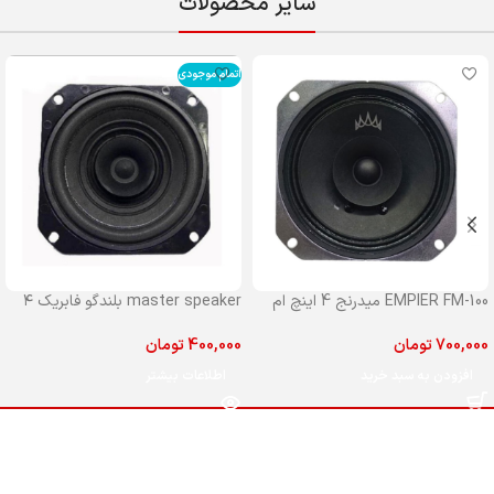
سایر محصولات
اتمام موجودی
EMPIER FM-100 میدرنج 4 اینچ ام
master speaker بلندگو فابریک ۴
پایر مدل 100
اینچ مستر جلو پراید
700,000
تومان
400,000
تومان
افزودن به سبد خرید
اطلاعات بیشتر