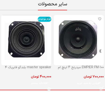
سایر محصولات
اتمام موجودی
EMPIER FM-100 میدرنج 4 اینچ ام
master speaker بلندگو فابریک ۴
پایر مدل 100
اینچ مستر جلو پراید
700,000
تومان
400,000
تومان
افزودن به سبد خرید
اطلاعات بیشتر