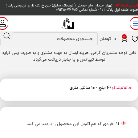
آدرس فروشگاه :
تهران میدان امام خمینی ( توپخانه سابق) بین خ لاله زار و فردوسی پاساژ
فتوت طبقه اول پلاک ۲/۲ - شماره تماس
09125074486
0
0
تومان
قابل توجه مشتریان گرامی، هزینه ارسال به عهده مشتری و به صورت پس کرایه
توسط تیپاکس و یا چاپار دریافت می‌گردد
خانه
بلندگو
4 اینچ - 10 سانتی متری
11
افرادی که هم اکنون این محصول را بازدید می کنند