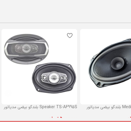
ی مدیاتور
Speaker TS-A6995S بلندگو بیضی مدیاتور
ان
5,000,000
تومان
 خرید
افزودن به سبد خرید