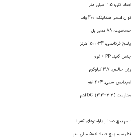
ابعاد کلی: 315 میلی متر
توان اسمی هندلینگ: 400 وات
حساسیت: 88 دسی بل
پاسخ فرکانسی: 34-1500 هرتز
جنس گنبد: PP + فوم
وزن خالص: 3.7 کیلوگرم
امپدانس اسمی: 4+4 اهم
مقاومت DC: (3.3+3.3) اهم
سیم پیچ صدا و پارامترهای آهنربا
قطر سیم پیچ صدا: 50.5 میلی متر