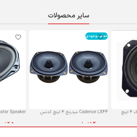
سایر محصولات
اتمام موجودی
master speaker بلندگو فابریک ۴ اینچ
Cadence LX44 میدرنج ۴ اینچ کدنس
Mediator Speaker بلندگو بیض
1,400,000
تومان
2,500,000
توم
اطلاعات بیشتر
افزودن به سبد