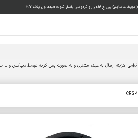
توپخانه سابق) بین خ لاله زار و فردوسی پاساژ فتوت طبقه اول پلاک ۲/۲
گرامی، هزینه ارسال به عهده مشتری و به صورت پس کرایه توسط تیپاکس و یا چاپ