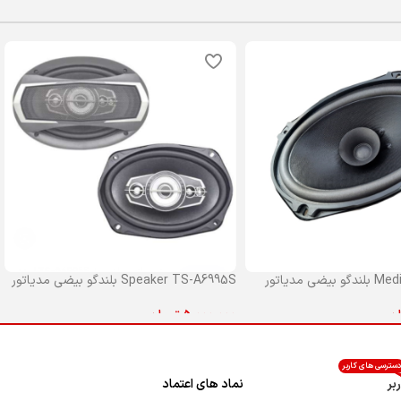
ی مدیاتور
Speaker TS-A6995S بلندگو بیضی مدیاتور
ان
5,000,000
تومان
 خرید
افزودن به سبد خرید
سترسی های کاربر
بر
نماد های اعتماد