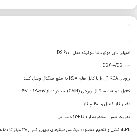
آمپیلی فایر مونو دلتا سونیک مدل : DS.600
DS.600/DS.1000
ورودی RCA: آن را با کابل های RCA به منبع سیگنال وصل کنید
کنترل دریافت سیگنال ورودی (GAIN): محدوده از 120mV تا 4V.
تغییر فاز: کنترل و تنظیم فاز.
تقویت بیس: محدوده از 0 تا +12 دسی بل.
L.P.F: کنترل و تنظیم محدوده فرکانس فیلترهای پایین گذر از 30 هرتز تا 160 هرتز.