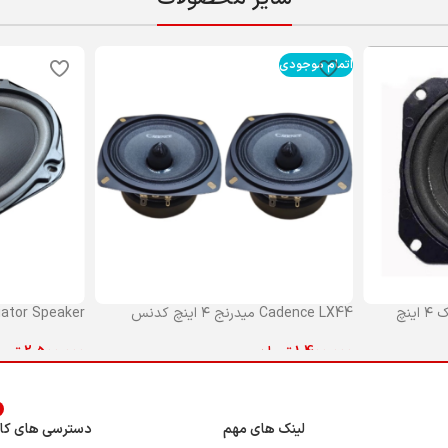
اتمام موجودی
master speaker بلندگو فابریک ۴ اینچ
Cadence LX44 میدرنج ۴ اینچ کدنس
Mediator Speaker بلندگو بیض
1,400,000
تومان
2,500,000
توم
اطلاعات بیشتر
افزودن به سبد
د
لینک های مهم
دسترسی های کار