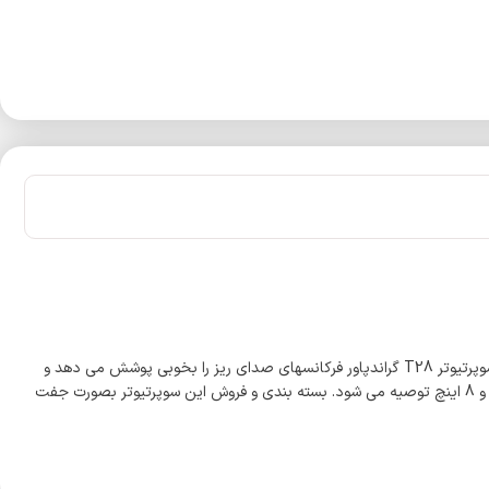
مشخصات: حداکثر قدرت: 400 وات RMS توان اسمی : 200 وات حساسیت : 90 دسیبل مقاومت: 4 اهم واکنش فرکانس: 2000Hz – 20000Hz گراندپاور T28: سوپرتیوتر T28 گراندپاور فرکانسهای صدای ریز را بخوبی پوشش می دهد و
برای کسانی طراحی شده است که با هزینه پایین قصد تهیه سوپر تیوتر جهت صدای ریز با کیفیت و قدرتمند دارد. استفاده از این سوپرتیوتر کنار میدرنجهای 6 و 8 اینچ توصیه می شود. بسته بندی و فروش این سوپرتیوتر بصورت جفت