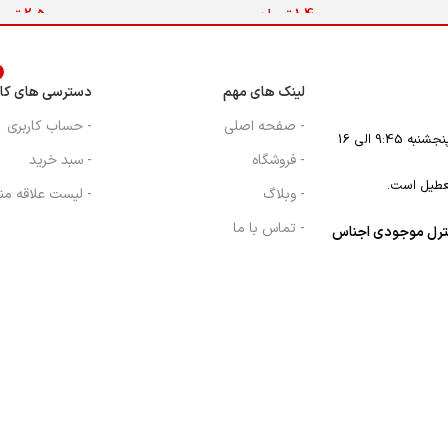
1,400,000
تومان
2,500,000
توم
اطلاعات بیشتر
افزودن به سبد
د
لینک های مهم
دسترسی های کار
- صفحه اصلی
- حساب کاربری
- فروشگاه
- سبد خرید
عطیل است.
- وبلاگ
- لیست علاقه من
- تماس با ما
نترل موجودی اجناس