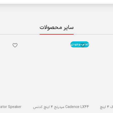
سایر محصولات
اتمام موجودی
master speaker بلندگو فابریک ۴ اینچ
Cadence LX44 میدرنج ۴ اینچ کدنس
Mediator Speaker بلندگو بیض