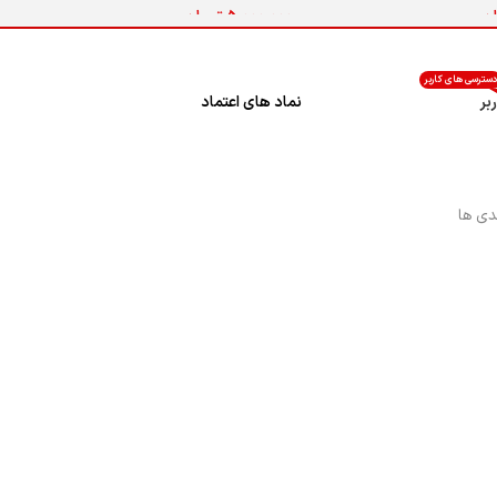
ان
5,000,000
تومان
 خرید
افزودن به سبد خرید
سترسی های کاربر
بر
نماد های اعتماد
دی ها