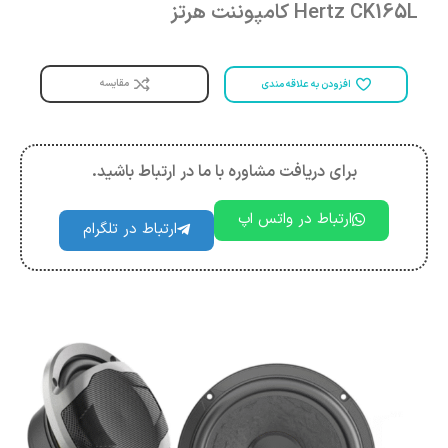
Hertz CK165L کامپوننت هرتز
مقایسه
افزودن به علاقه مندی
برای دریافت مشاوره با ما در ارتباط باشید.
ارتباط در واتس اپ
ارتباط در تلگرام