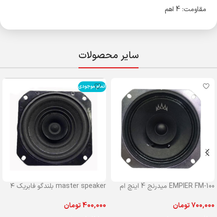
مقاومت: 4 اهم
سایر محصولات
اتمام موجودی
EMPIER FM-100 میدرنج 4 اینچ ام
master speaker بلندگو فابریک ۴
پایر مدل 100
اینچ مستر جلو پراید
700,000
تومان
400,000
تومان