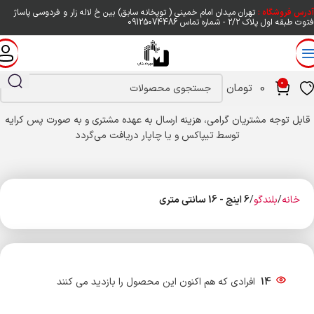
آدرس فروشگاه :
تهران میدان امام خمینی ( توپخانه سابق) بین خ لاله زار و فردوسی پاساژ
فتوت طبقه اول پلاک ۲/۲ - شماره تماس
09125074486
0
0
تومان
قابل توجه مشتریان گرامی، هزینه ارسال به عهده مشتری و به صورت پس کرایه
توسط تیپاکس و یا چاپار دریافت می‌گردد
خانه
بلندگو
6 اینچ - 16 سانتی متری
14
افرادی که هم اکنون این محصول را بازدید می کنند