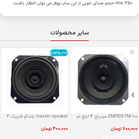
350 rms حجم صدای خوبی از این ساب ووفر می توان انتظار داشت.
سایر محصولات
اتمام موجودی
EMPIER FM-100 میدرنج 4 اینچ ام
master speaker بلندگو فابریک ۴
پایر مدل 100
اینچ مستر جلو پراید
700,000
تومان
400,000
تومان
افزودن به سبد خرید
اطلاعات بیشتر