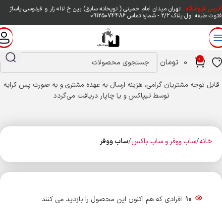
آدرس فروشگاه :
تهران میدان امام خمینی ( توپخانه سابق) بین خ لاله زار و فردوسی پاساژ
فتوت طبقه اول پلاک ۲/۲ - شماره تماس
09125074486
0
0
تومان
قابل توجه مشتریان گرامی، هزینه ارسال به عهده مشتری و به صورت پس کرایه
توسط تیپاکس و یا چاپار دریافت می‌گردد
خانه
ساب ووفر و ساب باکس
ساب ووفر
10
افرادی که هم اکنون این محصول را بازدید می کنند