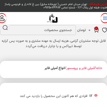
آدرس فروشگاه :
تهران میدان امام خمینی ( توپخانه سابق) بین خ لاله زار و فردوسی پاساژ
فتوت طبقه اول پلاک ۲/۲ - شماره تماس
09125074486
0
0
تومان
قابل توجه مشتریان گرامی، هزینه ارسال به عهده مشتری و به صورت پس کرایه
توسط تیپاکس و یا چاپار دریافت می‌گردد
خانه
آمپلی فایر و پروسسور
انواع آمپلی فایر
12
افرادی که هم اکنون این محصول را بازدید می کنند