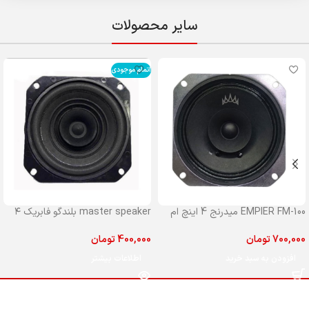
سایر محصولات
اتمام موجودی
EMPIER FM-100 میدرنج 4 اینچ ام
master speaker بلندگو فابریک ۴
پایر مدل 100
اینچ مستر جلو پراید
700,000
تومان
400,000
تومان
افزودن به سبد خرید
اطلاعات بیشتر