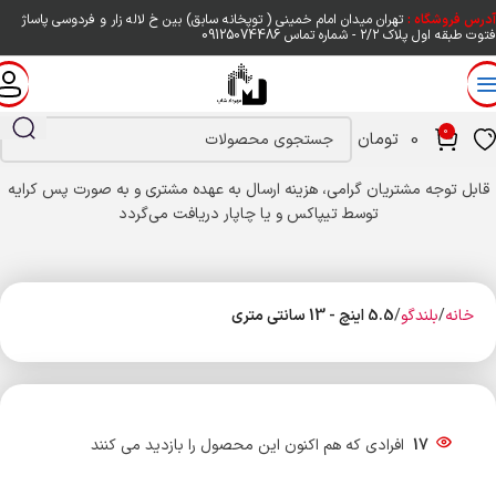
آدرس فروشگاه :
تهران میدان امام خمینی ( توپخانه سابق) بین خ لاله زار و فردوسی پاساژ
فتوت طبقه اول پلاک ۲/۲ - شماره تماس
09125074486
0
0
تومان
قابل توجه مشتریان گرامی، هزینه ارسال به عهده مشتری و به صورت پس کرایه
توسط تیپاکس و یا چاپار دریافت می‌گردد
خانه
بلندگو
5.5 اینچ - 13 سانتی متری
17
افرادی که هم اکنون این محصول را بازدید می کنند