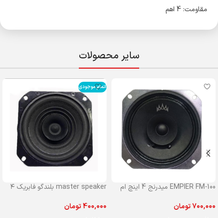
مقاومت: 4 اهم
سایر محصولات
اتمام موجودی
EMPIER FM-100 میدرنج 4 اینچ ام
master speaker بلندگو فابریک ۴
پایر مدل 100
اینچ مستر جلو پراید
700,000
تومان
400,000
تومان