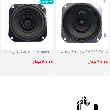
اتمام موجودی
EMPIER FM-100 میدرنج 4 اینچ ام
master speaker بلندگو فابریک ۴
پایر مدل 100
اینچ مستر جلو پراید
700,000
تومان
400,000
تومان
افزودن به سبد خرید
اطلاعات بیشتر