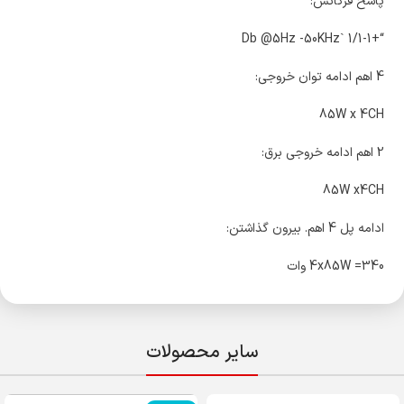
پاسخ فرکانس:
“+1/1-1 `Db @5Hz -50KHz
4 اهم ادامه توان خروجی:
85W x 4CH
2 اهم ادامه خروجی برق:
85W x4CH
ادامه پل 4 اهم. بیرون گذاشتن:
4x85W =340 وات
سایر محصولات