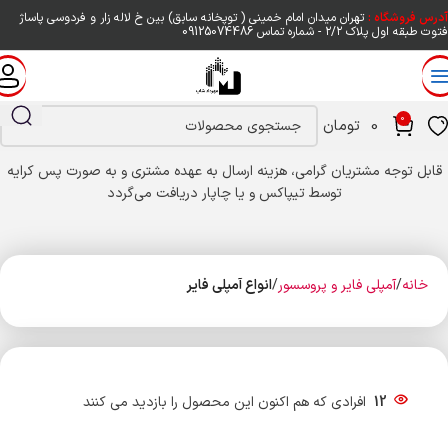
آدرس فروشگاه :
تهران میدان امام خمینی ( توپخانه سابق) بین خ لاله زار و فردوسی پاساژ
فتوت طبقه اول پلاک ۲/۲ - شماره تماس
09125074486
0
0
تومان
قابل توجه مشتریان گرامی، هزینه ارسال به عهده مشتری و به صورت پس کرایه
توسط تیپاکس و یا چاپار دریافت می‌گردد
خانه
آمپلی فایر و پروسسور
انواع آمپلی فایر
12
افرادی که هم اکنون این محصول را بازدید می کنند