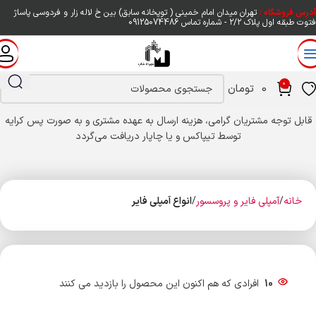
آدرس فروشگاه :
تهران میدان امام خمینی ( توپخانه سابق) بین خ لاله زار و فردوسی پاساژ
فتوت طبقه اول پلاک ۲/۲ - شماره تماس
09125074486
0
0
تومان
قابل توجه مشتریان گرامی، هزینه ارسال به عهده مشتری و به صورت پس کرایه
توسط تیپاکس و یا چاپار دریافت می‌گردد
خانه
آمپلی فایر و پروسسور
انواع آمپلی فایر
10
افرادی که هم اکنون این محصول را بازدید می کنند