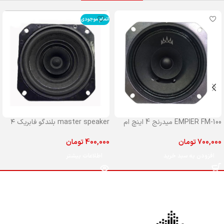
اتمام موجودی
EMPIER FM-100 میدرنج 4 اینچ ام
master speaker بلندگو فابریک ۴
پایر مدل 100
اینچ مستر جلو پراید
700,000
تومان
400,000
تومان
افزودن به سبد خرید
اطلاعات بیشتر